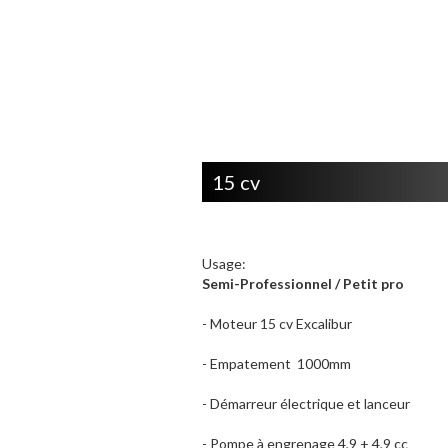
15 cv
Usage:
Semi-Professionnel / Petit pro
- Moteur 15 cv Excalibur
- Empatement 1000mm
- Démarreur électrique et lanceur
- Pompe à engrenage 4,9 + 4,9 cc